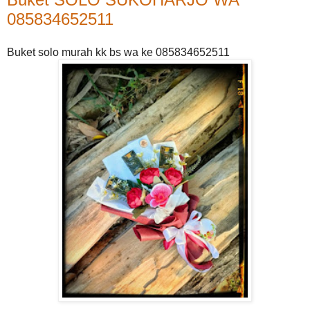
085834652511
Buket solo murah kk bs wa ke 085834652511