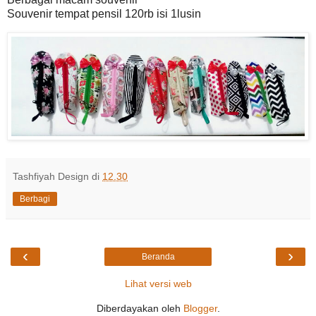
Souvenir tempat pensil 120rb isi 1lusin
Tashfiyah Design
di
12.30
Berbagi
‹
›
Beranda
Lihat versi web
Diberdayakan oleh
Blogger
.