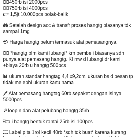
👉🏽450rb isi 2000pcs
👉🏽750rb isi 4000pcs
👉 1,5jt 10.000pcs bolak-balik
🖨 Setelah design acc & transfr proses hangtg biasanya tdk
sampai 1mg
💳 Harga hangtg belum termasuk alat pemasangnya.
👉🏽 *hangtg blm kami lubangi* krn pembeli biasanya sdh
punya alat pemasang hangtg. Kl mw d lubangi dr kami
+biaya 20rb u hangtg 500pcs
📊 ukuran standar hangtag 4,4 x9,2cm. ukuran bs d pesan tp
tidak melebhi ukuran kartu nama
🖊 Alat pemasang hangtag 60rb sepaket dengan isinya
5000pcs
🔎loopin dan alat pelubang hangtg 35rb
⛓tali hangtg bentuk rantai 25rb isi 100pcs
🎞 Label pita 1rol kecil 40rb *sdh tdk buat* karena kurang