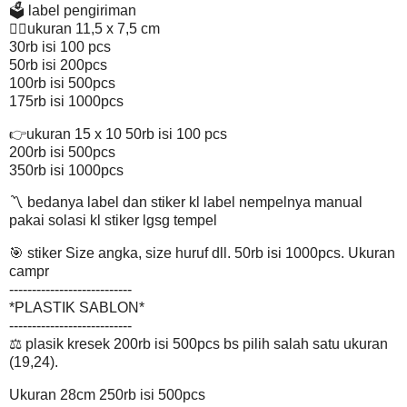
🗳 label pengiriman
👉🏽ukuran 11,5 x 7,5 cm
30rb isi 100 pcs
50rb isi 200pcs
100rb isi 500pcs
175rb isi 1000pcs
👉ukuran 15 x 10 50rb isi 100 pcs
200rb isi 500pcs
350rb isi 1000pcs
〽 bedanya label dan stiker kl label nempelnya manual
pakai solasi kl stiker lgsg tempel
🎯 stiker Size angka, size huruf dll. 50rb isi 1000pcs. Ukuran
campr
---------------------------
*PLASTIK SABLON*
---------------------------
⚖ plasik kresek 200rb isi 500pcs bs pilih salah satu ukuran
(19,24).
Ukuran 28cm 250rb isi 500pcs