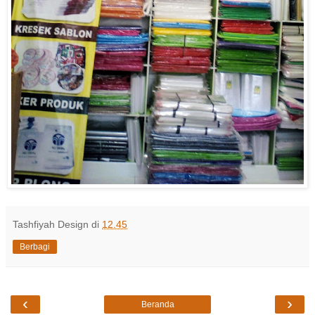
Tashfiyah Design
di
12.45
Berbagi
‹
›
Beranda