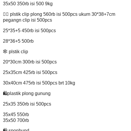
35x50 350rb isi 500 9kg
👉🏽 plstik clip plong 560rb isi 500pcs ukurn 30*38+7cm
pegangn clip isi 500pcs
25*35+5 450rb isi 500pcs
28*36+5 500rb
🕸 plstik clip
20*30cm 300rb isi 500pcs
25x35cm 425rb isi 500pcs
30x40cm 475rb isi 500pcs brt 10kg
🛍plastik plong gunung
25x35 350rb isi 500pcs
35x45 550rb
35x50 700rb
🛍 sponbund