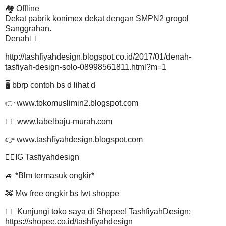
🏘 Offline
Dekat pabrik konimex dekat dengan SMPN2 grogol
Sanggrahan.
Denah👇🏽
http://tashfiyahdesign.blogspot.co.id/2017/01/denah-
tasfiyah-design-solo-08998561811.html?m=1
🖥 bbrp contoh bs d lihat d
👉 www.tokomuslimin2.blogspot.com
👉🏽 www.labelbaju-murah.com
👉 www.tashfiyahdesign.blogspot.com
👉🏽IG Tasfiyahdesign
🚙 *Blm termasuk ongkir*
🚕 Mw free ongkir bs lwt shoppe
👉🏽 Kunjungi toko saya di Shopee! TashfiyahDesign:
https://shopee.co.id/tashfiyahdesign