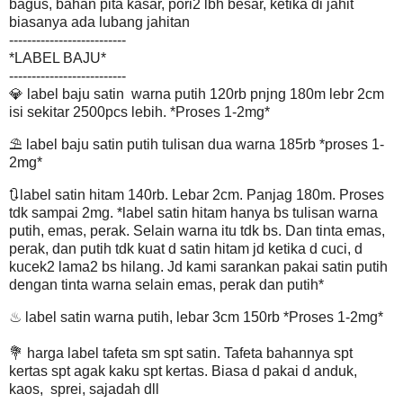
bagus, bahan pita kasar, pori2 lbh besar, ketika di jahit
biasanya ada lubang jahitan
--------------------------
*LABEL BAJU*
--------------------------
💎 label baju satin warna putih 120rb pnjng 180m lebr 2cm
isi sekitar 2500pcs lebih. *Proses 1-2mg*
⛱ label baju satin putih tulisan dua warna 185rb *proses 1-
2mg*
🔃label satin hitam 140rb. Lebar 2cm. Panjag 180m. Proses
tdk sampai 2mg. *label satin hitam hanya bs tulisan warna
putih, emas, perak. Selain warna itu tdk bs. Dan tinta emas,
perak, dan putih tdk kuat d satin hitam jd ketika d cuci, d
kucek2 lama2 bs hilang. Jd kami sarankan pakai satin putih
dengan tinta warna selain emas, perak dan putih*
♨ label satin warna putih, lebar 3cm 150rb *Proses 1-2mg*
💐 harga label tafeta sm spt satin. Tafeta bahannya spt
kertas spt agak kaku spt kertas. Biasa d pakai d anduk,
kaos, sprei, sajadah dll