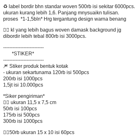
♻ label bordir bhn standar woven 500rb isi sekitar 6000pcs.
ukuran kurang lebih 1,6. Panjang mnysuaikn tulisan.
proses *1-1,5bln* Hrg tergantung design warna benang
👍🏻 kl yang lebih bagus woven damask background jg
dibordir lebih tebal 800rb isi 3000pcs.
--------------------------
*STIKER*
--------------------------
🎆 Stiker produk bentuk kotak
- ukuran sekartunama 120rb isi 500pcs
200rb isi 1000pcs
1,5jt isi 10.000pcs
*Siker pengiriman*
👉🏽 ukuran 11,5 x 7,5 cm
50rb isi 100pcs
175rb isi 500pcs
300rb isi 1000pcs
👉🏽50rb ukuran 15 x 10 isi 60pcs