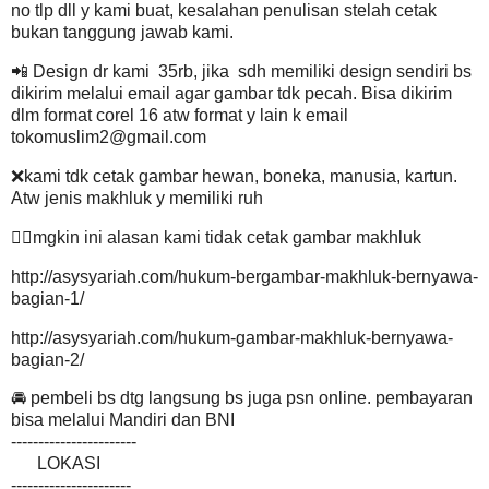
no tlp dll y kami buat, kesalahan penulisan stelah cetak
bukan tanggung jawab kami.
📲 Design dr kami 35rb, jika sdh memiliki design sendiri bs
dikirim melalui email agar gambar tdk pecah. Bisa dikirim
dlm format corel 16 atw format y lain k email
tokomuslim2@gmail.com
❌kami tdk cetak gambar hewan, boneka, manusia, kartun.
Atw jenis makhluk y memiliki ruh
👉🏽mgkin ini alasan kami tidak cetak gambar makhluk
http://asysyariah.com/hukum-bergambar-makhluk-bernyawa-
bagian-1/
http://asysyariah.com/hukum-gambar-makhluk-bernyawa-
bagian-2/
🚘 pembeli bs dtg langsung bs juga psn online. pembayaran
bisa melalui Mandiri dan BNI
-----------------------
LOKASI
----------------------