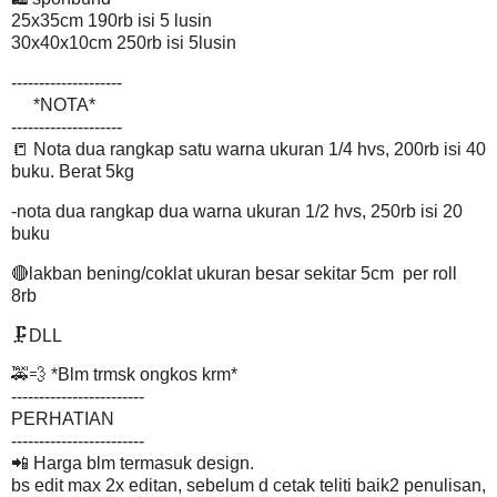
25x35cm 190rb isi 5 lusin
30x40x10cm 250rb isi 5lusin
--------------------
*NOTA*
--------------------
📒 Nota dua rangkap satu warna ukuran 1/4 hvs, 200rb isi 40
buku. Berat 5kg
-nota dua rangkap dua warna ukuran 1/2 hvs, 250rb isi 20
buku
🔴lakban bening/coklat ukuran besar sekitar 5cm per roll
8rb
🗜DLL
🚕💨 *Blm trmsk ongkos krm*
------------------------
PERHATIAN
------------------------
📲 Harga blm termasuk design.
bs edit max 2x editan, sebelum d cetak teliti baik2 penulisan,