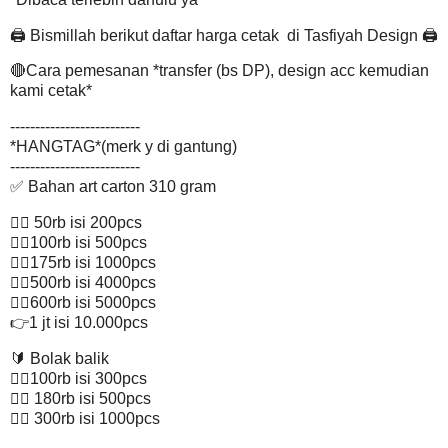
🖨 Bismillah berikut daftar harga cetak di Tasfiyah Design 🖨
🔴Cara pemesanan *transfer (bs DP), design acc kemudian
kami cetak*
--------------------------
*HANGTAG*(merk y di gantung)
--------------------------
✅ Bahan art carton 310 gram
👉🏽 50rb isi 200pcs
👉🏽100rb isi 500pcs
👉🏽175rb isi 1000pcs
👉🏽500rb isi 4000pcs
👉🏽600rb isi 5000pcs
👉1 jt isi 10.000pcs
🔰 Bolak balik
👉🏽100rb isi 300pcs
👉🏽 180rb isi 500pcs
👉🏽 300rb isi 1000pcs