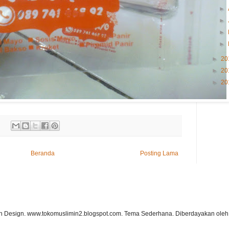
►
►
►
►
►
20
►
20
►
20
Beranda
Posting Lama
ah Design. www.tokomuslimin2.blogspot.com. Tema Sederhana. Diberdayakan ole