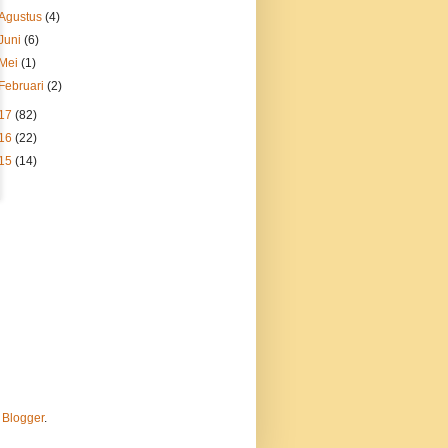
Agustus
(4)
Juni
(6)
Mei
(1)
Februari
(2)
17
(82)
16
(22)
15
(14)
h
Blogger
.