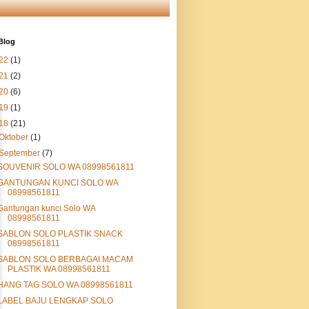
Blog
22
(1)
21
(2)
20
(6)
19
(1)
18
(21)
Oktober
(1)
September
(7)
SOUVENIR SOLO WA 08998561811
GANTUNGAN KUNCI SOLO WA
08998561811
Gantungan kunci Solo WA
08998561811
SABLON SOLO PLASTIK SNACK
08998561811
SABLON SOLO BERBAGAI MACAM
PLASTIK WA 08998561811
HANG TAG SOLO WA 08998561811
LABEL BAJU LENGKAP SOLO