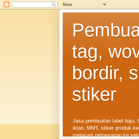
Pembuat
tag, wo
bordir, 
stiker
Jasa pembuatan label baju, 
iklan, MMT, stiker produk k
melayani pemesanan ke selu