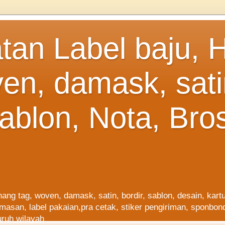
an Label baju, 
ven, damask, sati
sablon, Nota, Bro
hang tag, woven, damask, satin, bordir, sablon, desain, ka
emasan, label pakaian,pra cetak, stiker pengiriman, sponbon
ruh wilayah