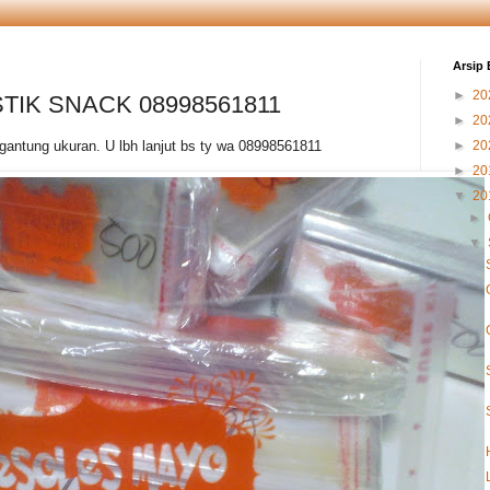
Arsip 
►
20
TIK SNACK 08998561811
►
20
gantung ukuran. U lbh lanjut bs ty wa 08998561811
►
20
►
20
▼
20
►
▼