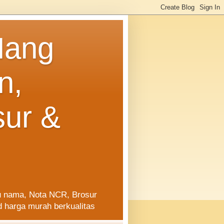
Hang
n,
sur &
rtu nama, Nota NCR, Brosur
d harga murah berkualitas